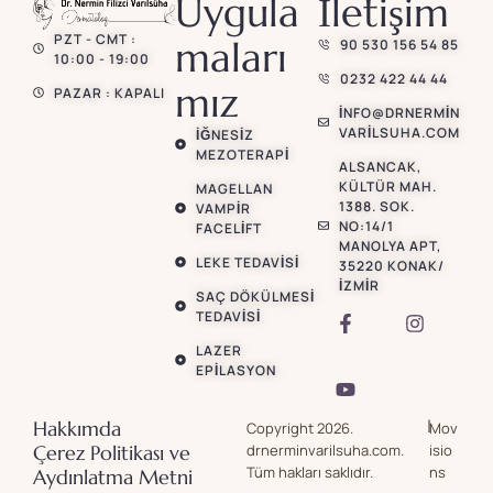
Uygula
İletişim
PZT - CMT :
maları
90 530 156 54 85
10:00 - 19:00
0232 422 44 44
mız
PAZAR : KAPALI
INFO@DRNERMIN
VARILSUHA.COM
İĞNESIZ
MEZOTERAPI
ALSANCAK,
KÜLTÜR MAH.
MAGELLAN
1388. SOK.
VAMPIR
NO:14/1
FACELIFT
MANOLYA APT,
LEKE TEDAVISI
35220 KONAK/
İZMIR
SAÇ DÖKÜLMESI
TEDAVISI
LAZER
EPILASYON
|
Hakkımda
Copyright 2026.
Mov
Çerez Politikası ve
drnerminvarilsuha.com.
isio
Tüm hakları saklıdır.
ns
Aydınlatma Metni