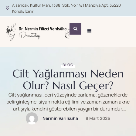
Alsancak, Kültür Mah. 1388. Sok. No:14/1 Manolya Apt, 35220
Konak/İzmir
BLOG
Cilt Yağlanması Neden
Olur? Nasıl Geçer?
Cilt yağlanması, deri yüzeyinde parlama, gözeneklerde
belirginleşme, siyah nokta eğilimi ve zaman zaman akne
artışıyla kendini gösterebilen yaygın bir durumdur.
Bunun temel nedeni, ciltteki yağ bezelerinin yani
Nermin Varilsüha
8 Mart 2026
sebaceous glandların fazla sebum üretmesidir. Sebum
aslında zararlı değildir; tam tersine cildi korumaya, nem