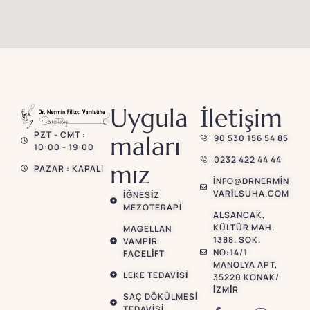
Uygula
İletişim
PZT - CMT :
maları
90 530 156 54 85
10:00 - 19:00
0232 422 44 44
mız
PAZAR : KAPALI
INFO@DRNERMIN
VARILSUHA.COM
İĞNESIZ
MEZOTERAPI
ALSANCAK,
KÜLTÜR MAH.
MAGELLAN
1388. SOK.
VAMPIR
NO:14/1
FACELIFT
MANOLYA APT,
LEKE TEDAVISI
35220 KONAK/
İZMIR
SAÇ DÖKÜLMESI
TEDAVISI