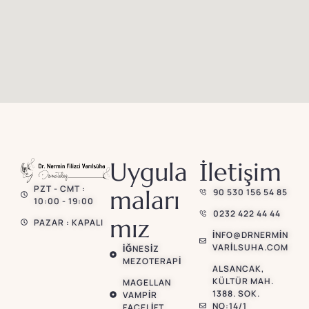
Uygula
İletişim
PZT - CMT :
maları
90 530 156 54 85
10:00 - 19:00
0232 422 44 44
mız
PAZAR : KAPALI
INFO@DRNERMIN
VARILSUHA.COM
İĞNESIZ
MEZOTERAPI
ALSANCAK,
KÜLTÜR MAH.
MAGELLAN
1388. SOK.
VAMPIR
NO:14/1
FACELIFT