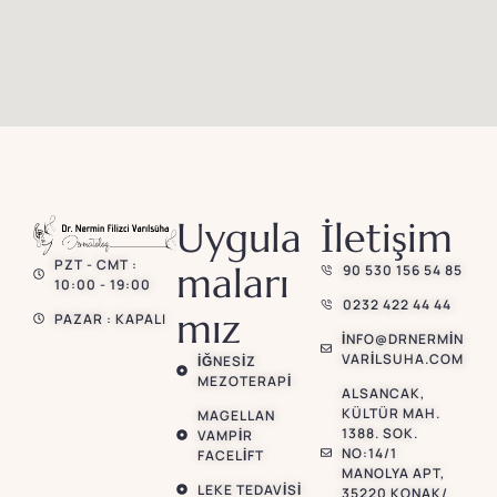
Uygula
İletişim
PZT - CMT :
maları
90 530 156 54 85
10:00 - 19:00
0232 422 44 44
mız
PAZAR : KAPALI
INFO@DRNERMIN
VARILSUHA.COM
İĞNESIZ
MEZOTERAPI
ALSANCAK,
KÜLTÜR MAH.
MAGELLAN
1388. SOK.
VAMPIR
NO:14/1
FACELIFT
MANOLYA APT,
LEKE TEDAVISI
35220 KONAK/