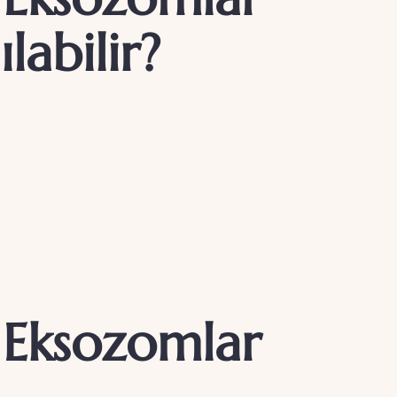
labilir?
 Eksozomlar