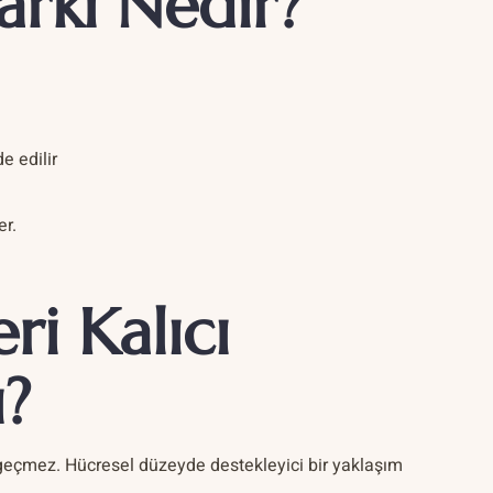
arkı Nedir?
e edilir
er.
ri Kalıcı
ı?
eçmez. Hücresel düzeyde destekleyici bir yaklaşım