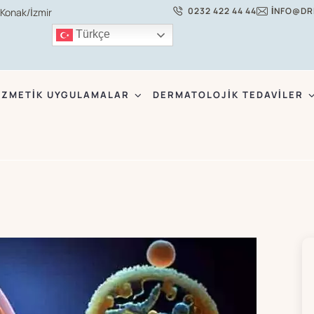
0232 422 44 44
INFO@DR
 Konak/İzmir
Türkçe
ZMETIK UYGULAMALAR
DERMATOLOJIK TEDAVILER