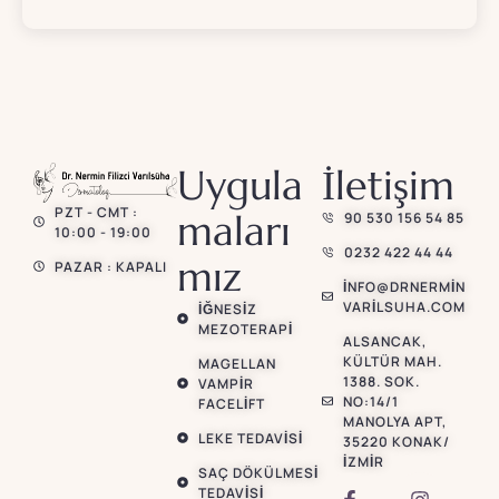
Uygula
İletişim
PZT - CMT :
maları
90 530 156 54 85
10:00 - 19:00
0232 422 44 44
mız
PAZAR : KAPALI
INFO@DRNERMIN
VARILSUHA.COM
İĞNESIZ
MEZOTERAPI
ALSANCAK,
KÜLTÜR MAH.
MAGELLAN
1388. SOK.
VAMPIR
NO:14/1
FACELIFT
MANOLYA APT,
LEKE TEDAVISI
35220 KONAK/
İZMIR
SAÇ DÖKÜLMESI
TEDAVISI