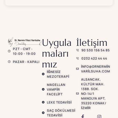
Uygula
İletişim
PZT - CMT :
maları
90 530 156 54 85
10:00 - 19:00
0232 422 44 44
mız
PAZAR : KAPALI
INFO@DRNERMIN
VARILSUHA.COM
İĞNESIZ
MEZOTERAPI
ALSANCAK,
KÜLTÜR MAH.
MAGELLAN
1388. SOK.
VAMPIR
NO:14/1
FACELIFT
MANOLYA APT,
LEKE TEDAVISI
35220 KONAK/
İZMIR
SAÇ DÖKÜLMESI
TEDAVISI